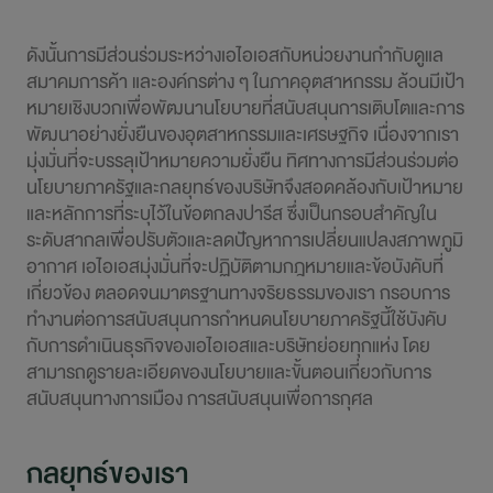
ดังนั้นการมีส่วนร่วมระหว่างเอไอเอสกับหน่วยงานกำกับดูแล
สมาคมการค้า และองค์กรต่าง ๆ ในภาคอุตสาหกรรม ล้วนมีเป้า
หมายเชิงบวกเพื่อพัฒนานโยบายที่สนับสนุนการเติบโตและการ
พัฒนาอย่างยั่งยืนของอุตสาหกรรมและเศรษฐกิจ เนื่องจากเรา
มุ่งมั่นที่จะบรรลุเป้าหมายความยั่งยืน ทิศทางการมีส่วนร่วมต่อ
นโยบายภาครัฐและกลยุทธ์ของบริษัทจึงสอดคล้องกับเป้าหมาย
และหลักการที่ระบุไว้ในข้อตกลงปารีส ซึ่งเป็นกรอบสำคัญใน
ระดับสากลเพื่อปรับตัวและลดปัญหาการเปลี่ยนแปลงสภาพภูมิ
อากาศ เอไอเอส
มุ่งมั่น
ที่จะปฏิบัติตามกฎหมายและข้อบังคับที่
เกี่ยวข้อง ตลอดจนมาตรฐานทางจริยธรรมของเรา กรอบการ
ทำงานต่อการสนับสนุนการกำหนดนโยบายภาครัฐนี้ใช้บังคับ
กับการดำเนินธุรกิจของเอไอเอสและบริษัทย่อยทุกแห่ง โดย
สามารถดูรายละเอียดของนโยบายและขั้นตอนเกี่ยวกับการ
สนับสนุนทางการเมือง การสนับสนุนเพื่อการกุศล
กลยุทธ์ของเรา