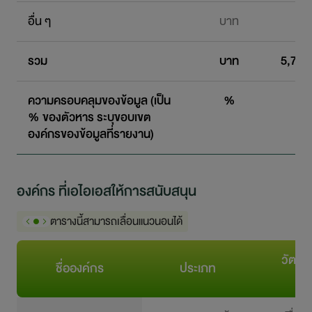
อื่น ๆ
บาท
0
รวม
บาท
5,734
ความครอบคลุมของข้อมูล (เป็น
%
10
% ของตัวหาร ระบุขอบเขต
องค์กรของข้อมูลที่รายงาน)
องค์กร ที่เอไอเอสให้การสนับสนุน
ตารางนี้สามารถเลื่อนแนวนอนได้
วัตถุ
ชื่อองค์กร
ประเภท
ขอ