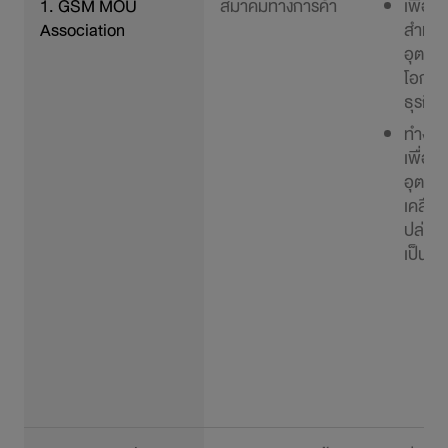
1. GSM MOU
สมาคมทางการค้า
เพื่อร
Association
สำหรั
อุตสา
โอกาส
ธุรกิจ
ทำงาน
เพื่อขั
อุตสา
เคลื่อน
ปล่อย
เป็นศูน