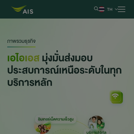
TH
หน้าหลัก
ภาพรวมธุรกิจ
ข้อมูลบริษัท
เอไอเอส
มุ่งมั่นส่งมอบ
ประสบการณ์เหนือระดับ
ในทุก
ผลการดำเนินงานและรายงาน
บริการหลัก
ข้อมูลหลักทรัพย์
ข้อมูลสำหรับผู้ถือหุ้น
การกำกับดูแลกิจการที่ดี
อินเทอร์เน็ตความเร็วสูง
บริการดิจิทัล