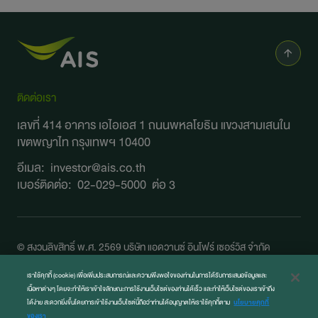
ติดต่อเรา
เลขที่ 414 อาคาร เอไอเอส 1 ถนนพหลโยธิน
แขวงสามเสนใน
เขตพญาไท กรุงเทพฯ 10400
อีเมล:
investor@ais.co.th
เบอร์ติดต่อ:
02-029-5000
ต่อ 3
© สงวนลิขสิทธิ์ พ.ศ. 2569 บริษัท แอดวานซ์ อินโฟร์ เซอร์วิส จำกัด
(มหาชน)
เราใช้คุกกี้ (cookie) เพื่อเพิ่มประสบการณ์และความพึงพอใจของท่านในการได้รับการเสนอข้อมูลและ
ข้อกำหนดและกฎหมาย
เนื้อหาต่างๆ โดยจะทำให้เราเข้าใจลักษณะการใช้งานเว็บไซต์ของท่านได้เร็ว และทำให้เว็บไซต์ของเราเข้าถึง
ประกาศการคุ้มครองข้อมูลส่วนบุคคล
ได้ง่าย สะดวกยิ่งขึ้นโดยการเข้าใช้งานเว็บไซต์นี้ถือว่าท่านได้อนุญาตให้เราใช้คุกกี้ตาม
นโยบายคุกกี้
ของเรา