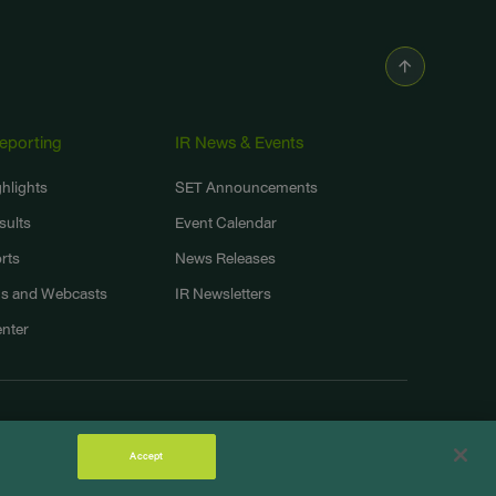
Reporting
IR News & Events
ghlights
SET Announcements
sults
Event Calendar
rts
News Releases
ns and Webcasts
IR Newsletters
nter
Terms and Legal
Privacy Notice
Cookie Policy
Sitemap
Accept