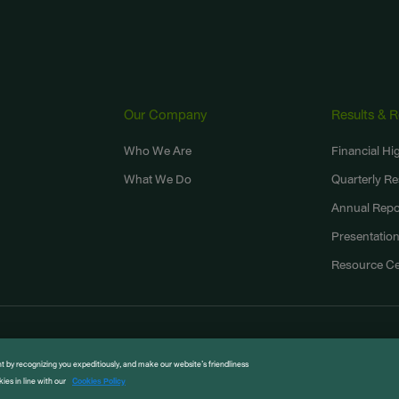
Our Company
Results & 
,
Who We Are
Financial Hi
What We Do
Quarterly Re
Annual Repo
Presentatio
Resource Ce
ted. All right reserved
t by recognizing you expeditiously, and make our website’s friendliness
ies in line with our
Cookies Policy