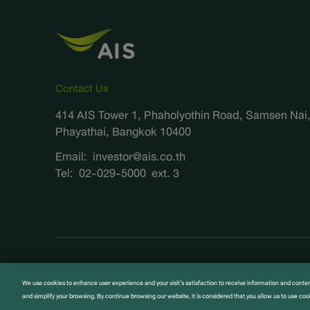
Contact Us
414 AIS Tower 1, Phaholyothin Road, Samsen Nai
Phayathai, Bangkok 10400
Email:
investor@ais.co.th
Tel:
02-029-5000
ext. 3
Copyright © 2026 Advanced Info Service Public Company Limi
We use cookies to enhance user experience and your visit’s satisfaction to receive information and conten
and simplify your browsing. By continue browsing our website, it is considered that you allow us to use cook